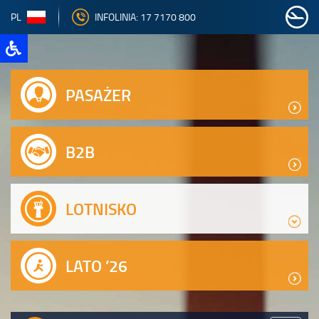
PL
INFOLINIA: 17 7170 800
PASAŻER
B2B
LOTNISKO
LATO ’26