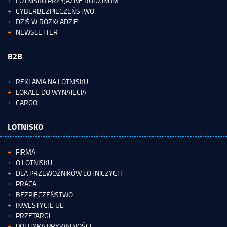
LOTNISKO PRZYJAZNE RODZINOM
CYBERBEZPIECZEŃSTWO
DZIŚ W ROZKŁADZIE
NEWSLETTER
B2B
REKLAMA NA LOTNISKU
LOKALE DO WYNAJĘCIA
CARGO
LOTNISKO
FIRMA
O LOTNISKU
DLA PRZEWOŹNIKÓW LOTNICZYCH
PRACA
BEZPIECZEŃSTWO
INWESTYCJE UE
PRZETARGI
POLITYKA PRYWATNOŚCI