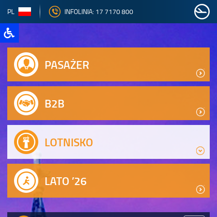
PL
INFOLINIA: 17 7170 800
PASAŻER
B2B
LOTNISKO
LATO ’26