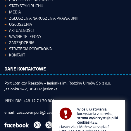
STATYSTYKI RUCHU
MEDIA
ZGŁOSZENIA NARUSZENIA PRAWA UNII
OGŁOSZENIA
AKTUALNOŚCI
WAŻNE TELEFONY
ZARZĄDZENIA
STRATEGIA PODATKOWA
KONTAKT
DANE KONTAKTOWE
Port Lotniczy Rzeszów - Jasionka im. Rodziny Ulmów Sp. z o.o.
Jasionka 942, 36-002 Jasionka
INFOLINIA: +48 17 71 70 800
W celu ułatwienia
email:
rzeszowairport@rzeszowairport.pl
korzystania z serwisu,
strona wykorzystuje pliki
cookies
(tzw.
ciasteczka). Możesz zarządzać