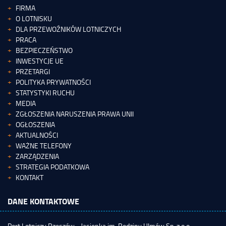
FIRMA
O LOTNISKU
DLA PRZEWOŹNIKÓW LOTNICZYCH
PRACA
BEZPIECZEŃSTWO
INWESTYCJE UE
PRZETARGI
POLITYKA PRYWATNOŚCI
STATYSTYKI RUCHU
MEDIA
ZGŁOSZENIA NARUSZENIA PRAWA UNII
OGŁOSZENIA
AKTUALNOŚCI
WAŻNE TELEFONY
ZARZĄDZENIA
STRATEGIA PODATKOWA
KONTAKT
DANE KONTAKTOWE
Port Lotniczy Rzeszów - Jasionka im. Rodziny Ulmów Sp. z o.o.