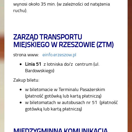
wynosi około 35 min. (w zależności od natężenia
ruchu).
ZARZĄD TRANSPORTU
MIEJSKIEGO W RZESZOWIE (ZTM)
strona www:
einfo.erzeszow.pl
Linia 51
z lotniska do/z centrum (ul.
Bardowskiego)
Zakup biletu:
w biletomacie w Terminalu Pasażerskim
(płatność gotówką lub kartą płatniczą)
w biletomatach w autobusach nr 51 (płatność
gotówką lub kartą płatniczą)
MIĘDZYGMINNA KOMUNIKACJA