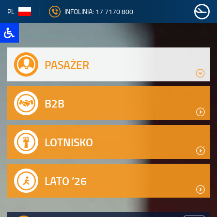
PL
INFOLINIA: 17 7170 800
PASAŻER
B2B
LOTNISKO
LATO ’26