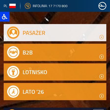
PL
INFOLINIA: 17 7170 800
PASAŻER
B2B
LOTNISKO
LATO ’26