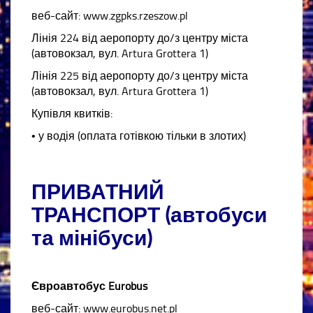
веб-сайт: www.zgpks.rzeszow.pl
Лінія 224 від аеропорту до/з центру міста
(автовокзал, вул. Artura Grottera 1)
Лінія 225 від аеропорту до/з центру міста
(автовокзал, вул. Artura Grottera 1)
Купівля квитків:
• у водія (оплата готівкою тільки в злотих)
ПРИВАТНИЙ
ТРАНСПОРТ (автобуси
та мінібуси)
Євроавтобус Eurobus
веб-сайт: www.eurobus.net.pl