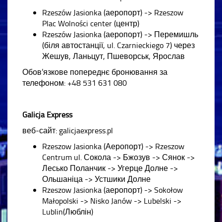
Rzeszów Jasionka (аеропорт) -> Rzeszow
Plac Wolności center (центр)
Rzeszów Jasionka (аеропорт) -> Перемишль
(біля автостанції, ul. Czarnieckiego 7) через
Жешув, Ланьцут, Пшеворськ, Ярослав
Обов’язкове попереднє бронювання за
телефоном: +48 531 631 080
Galicja Express
веб-сайт: galicjaexpress.pl
Rzeszow Jasionka (Аеропорт) -> Rzeszow
Centrum ul. Сокола -> Бжозув -> Сянок ->
Лесько Поланчик -> Угерце Долне ->
Ольшаніца -> Устшики Долне
Rzeszow Jasionka (аеропорт) -> Sokołow
Małopolski -> Nisko Janów -> Lubelski ->
Lublin(Люблін)