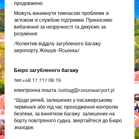
продовжено.
Можуть виникнути тимчасові проблеми зі
зв'язком зі службою підтримки. Приносимо
вибачення за незручності та дякуємо за
розуміння.
/Колектив відділу загубленого багажу
аеропорту Жешув-Ясьонка/
Бюро загубленого багажу
тел.+48 17 717 08 19
електронна пошта: lostbag@rzeszowairport.pl
*Щодо речей, залишених у пасажирському
терміналі або під час проходження контролю
безпеки, за винятком багажу залишених на
борту повітряного судна, звертайтеся до Бюро
знахідок.