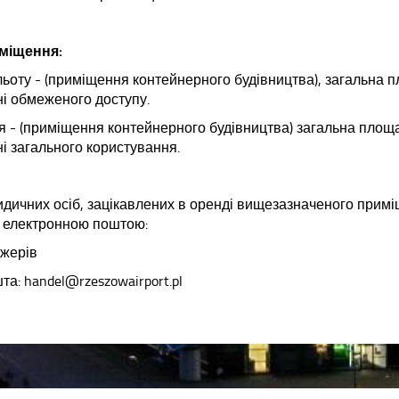
міщення:
льоту - (приміщення контейнерного будівництва), загальна 
ні обмеженого доступу.
ня - (приміщення контейнерного будівництва) загальна площа
ні загального користування.
идичних осіб, зацікавлених в оренді вищезазначеного примі
 електронною поштою:
жерів
а: handel@rzeszowairport.pl