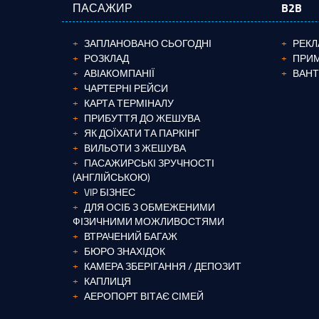
ПАСАЖИР
B2B
ЗАПЛАНОВАНО СЬОГОДНІ
РЕКЛ
РОЗКЛАД
ПРИМ
АВІАКОМПАНІЇ
ВАН
ЧАРТЕРНІ РЕЙСИ
КАРТА ТЕРМІНАЛУ
ПРИБУТТЯ ДО ЖЕШУВА
ЯК ДОЇХАТИ ТА ПАРКІНГ
ВИЛЬОТИ З ЖЕШУВА
ПАСАЖИРСЬКІ ЗРУЧНОСТІ
(АНГЛІЙСЬКОЮ)
VIP БІЗНЕС
ДЛЯ ОСІБ З ОБМЕЖЕНИМИ
ФІЗИЧНИМИ МОЖЛИВОСТЯМИ
ВТРАЧЕНИЙ БАГАЖ
БЮРО ЗНАХІДОК
КАМЕРА ЗБЕРІГАННЯ / ДЕПОЗИТ
КАПЛИЦЯ
АЕРОПОРТ ВІТАЄ СІМЕЙ