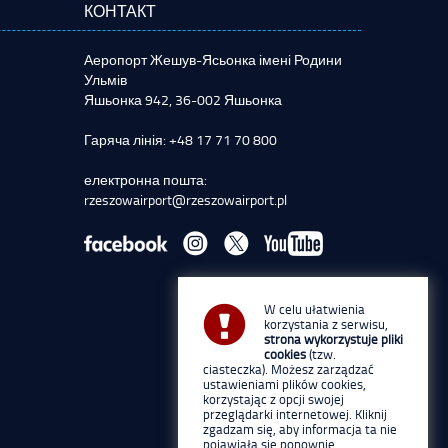
КОНТАКТ
Аеропорт Жешув-Ясьонка імені Родини
Ульмів
Яшьонка 942, 36-002 Яшьонка
Гаряча лінія: +48 17 71 70 800
електронна пошта:
rzeszowairport@rzeszowairport.pl
W celu ułatwienia
korzystania z serwisu,
strona wykorzystuje pliki
cookies
(tzw.
ciasteczka). Możesz zarządzać
ustawieniami plików cookies,
korzystając z opcji swojej
przeglądarki internetowej. Kliknij
zgadzam się, aby informacja ta nie
pojawiała się ponownie.