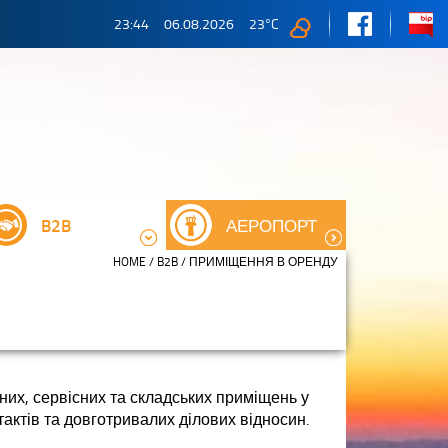
23:44
06.08.2026
23
°C
B2B
АЕРОПОРТ
HOME
/
B2B
/ ПРИМІЩЕННЯ В ОРЕНДУ
них, сервісних та складських приміщень у
актів та довготривалих ділових відносин.