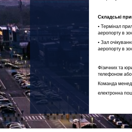
Складські при
• Термінал при
аеропорту в зо
• Зал очікуван
аеропорту в зо
Фізичних та юр
телефоном або
Команда менед
електронна пошт