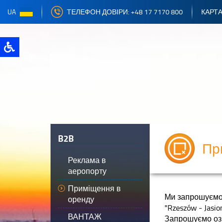
UA
ТЕЛЕФОН ДОВІРИ: +48 17 7170 800
КАРТА
B2B
Пр
Реклама в
аеропорту
Приміщення в
Ми запрошуємо 
оренду
"Rzeszów - Jasi
ВАНТАЖ
Запрошуємо оз