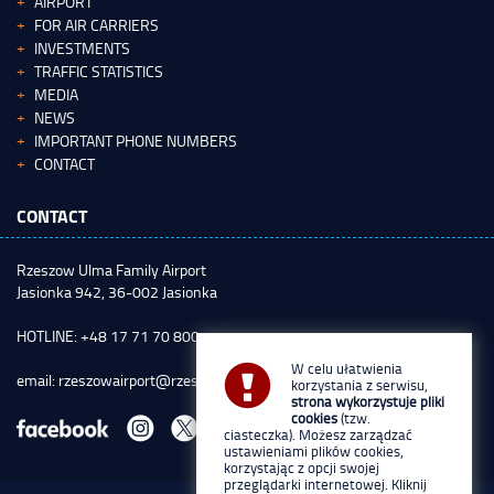
AIRPORT
FOR AIR CARRIERS
INVESTMENTS
TRAFFIC STATISTICS
MEDIA
NEWS
IMPORTANT PHONE NUMBERS
CONTACT
CONTACT
Rzeszow Ulma Family Airport
Jasionka 942, 36-002 Jasionka
HOTLINE: +48 17 71 70 800
W celu ułatwienia
email:
rzeszowairport@rzeszowairport.pl
korzystania z serwisu,
strona wykorzystuje pliki
cookies
(tzw.
ciasteczka). Możesz zarządzać
ustawieniami plików cookies,
korzystając z opcji swojej
przeglądarki internetowej. Kliknij