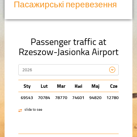
Пасажирські перевезення
Passenger traffic at
Rzeszow-Jasionka Airport
Sty
Lut
Mar
Kwi
Maj
Cze
Lip
69543
70784
78770
74601
94820
127807
0
slide to see