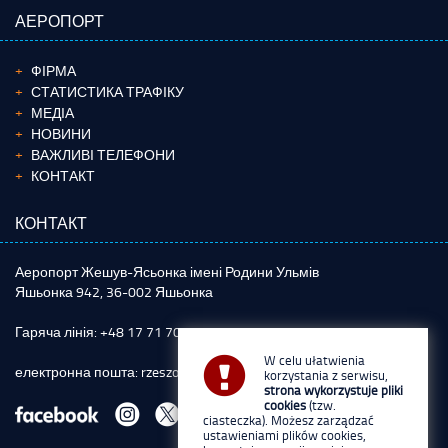
АЕРОПОРТ
ФІРМА
СТАТИСТИКА ТРАФІКУ
МЕДІА
НОВИНИ
ВАЖЛИВІ ТЕЛЕФОНИ
КОНТАКТ
КОНТАКТ
Аеропорт Жешув-Ясьонка імені Родини Ульмів
Яшьонка 942, 36-002 Яшьонка
Гаряча лінія: +48 17 71 70 800
W celu ułatwienia
електронна пошта:
rzeszowairport@rzeszowairport.pl
korzystania z serwisu,
strona wykorzystuje pliki
cookies
(tzw.
ciasteczka). Możesz zarządzać
ustawieniami plików cookies,