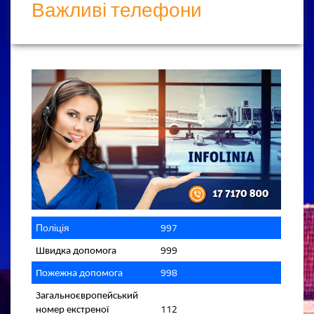
Важливі телефони
Поліція
997
999
Швидка допомога
998
Пожежна допомога
Загальноєвропейський
112
номер екстреної