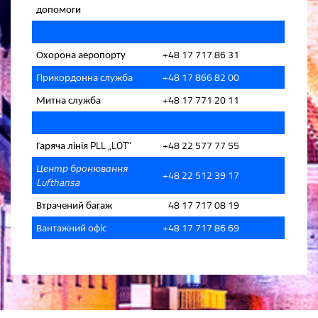
допомоги
+48 17 717 86 31
Охорона аеропорту
+48 17 866 82 00
Прикордонна служба
+48 17 771 20 11
Митна служба
PLL „LOT”
+48 22 577 77 55
Гаряча лінія
Центр бронювання
+48 22 512 39 17
Lufthansa
+
48 17 717 08 19
Втрачений багаж
+48 17 717 86 69
Вантажний офіс