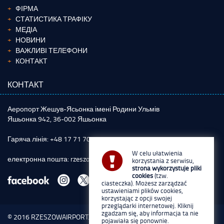
ФІРМА
СТАТИСТИКА ТРАФІКУ
МЕДІА
НОВИНИ
ВАЖЛИВІ ТЕЛЕФОНИ
КОНТАКТ
КОНТАКТ
Аеропорт Жешув-Ясьонка імені Родини Ульмів
Яшьонка 942, 36-002 Яшьонка
Гаряча лінія: +48 17 71 70 800
W celu ułatwienia
електронна пошта:
rzeszowairport@rzeszowairport.pl
korzystania z serwisu,
strona wykorzystuje pliki
cookies
(tzw.
ciasteczka). Możesz zarządzać
ustawieniami plików cookies,
korzystając z opcji swojej
przeglądarki internetowej. Kliknij
zgadzam się, aby informacja ta nie
© 2016
RZESZOWAIRPORT.PL
pojawiała się ponownie.