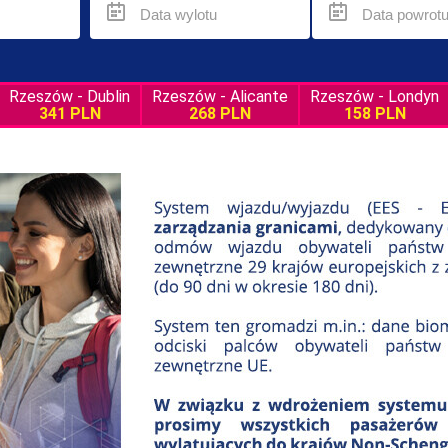
Rzeszów - Dublin
Rzeszów - Alicante
Rzeszów - Londyn
341 PLN
268 PLN
158 PLN