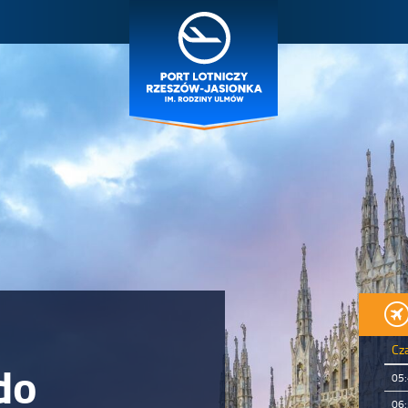
Cz
do
05
06