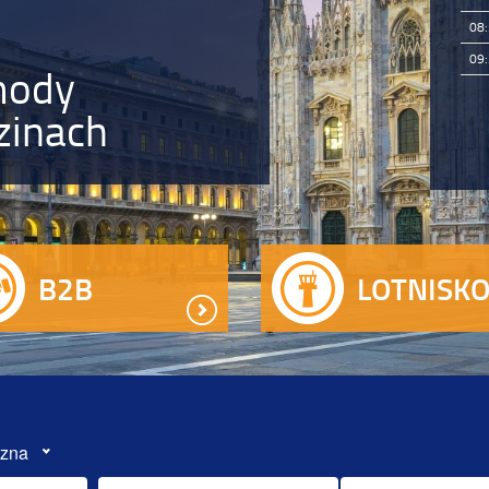
08
09
mody
zinach
B2B
LOTNISK
zna