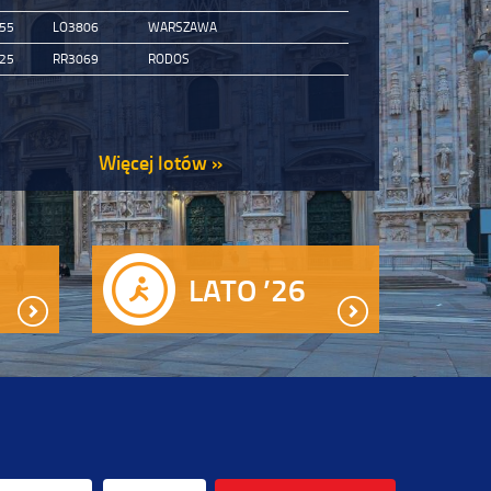
:55
LO3806
WARSZAWA
:25
RR3069
RODOS
Więcej lotów »
O
LATO ’26