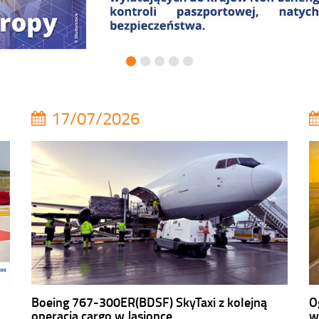
17/07/2026
Boeing 767-300ER(BDSF) SkyTaxi z kolejną
O
operacją cargo w Jasionce
w