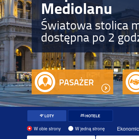
Mediolanu
Światowa stolica 
dostępna po 2 god
PASAŻER
LOTY
HOTELE
Ekonomic
W obie strony
W jedną stronę