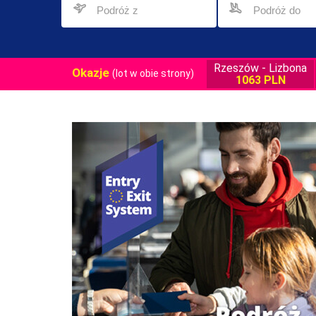
Rzeszów - Lizbona
Okazje
(lot w obie strony)
1063 PLN