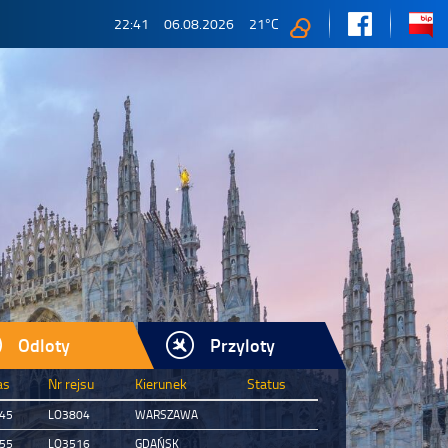
22:41
06.08.2026
21
°C
Odloty
Przyloty
as
Nr rejsu
Kierunek
Status
:45
LO3804
WARSZAWA
:55
LO3516
GDAŃSK