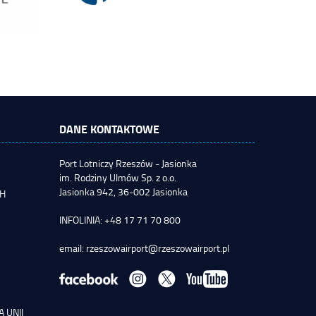
DANE KONTAKTOWE
Port Lotniczy Rzeszów - Jasionka
im. Rodziny Ulmów Sp. z o.o.
Jasionka 942, 36-002 Jasionka
CH
INFOLINIA: +48 17 71 70 800
email:
rzeszowairport@rzeszowairport.pl
 UNII