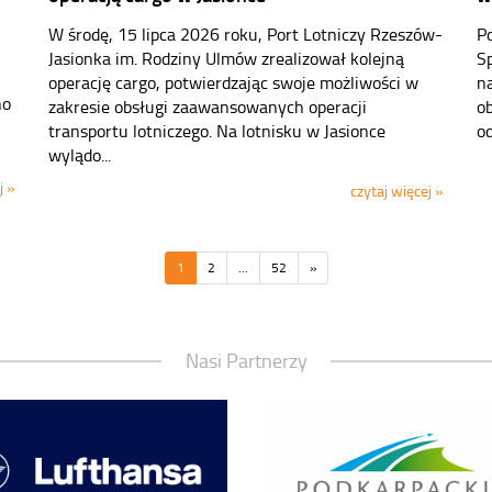
W środę, 15 lipca 2026 roku, Port Lotniczy Rzeszów-
P
Jasionka im. Rodziny Ulmów zrealizował kolejną
S
operację cargo, potwierdzając swoje możliwości w
na
no
zakresie obsługi zaawansowanych operacji
o
transportu lotniczego. Na lotnisku w Jasionce
od
wylądo...
j »
czytaj więcej »
1
2
...
52
»
Nasi Partnerzy