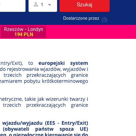
Szukaj
1
Dostarczone przez
Rzeszów - Londyn
194 PLN