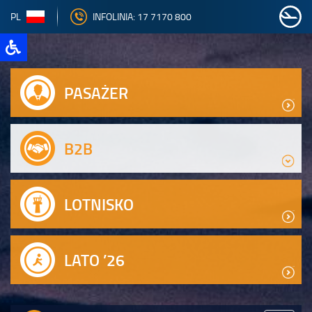
PL
INFOLINIA: 17 7170 800
PASAŻER
B2B
LOTNISKO
LATO ’26