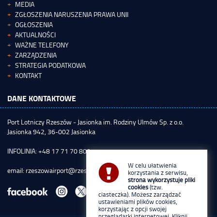
MEDIA
ZGŁOSZENIA NARUSZENIA PRAWA UNII
OGŁOSZENIA
AKTUALNOŚCI
WAŻNE TELEFONY
ZARZĄDZENIA
STRATEGIA PODATKOWA
KONTAKT
DANE KONTAKTOWE
Port Lotniczy Rzeszów - Jasionka im. Rodziny Ulmów Sp. z o.o.
Jasionka 942, 36-002 Jasionka
INFOLINIA: +48 17 71 70 800
W celu ułatwienia
email:
rzeszowairport@rzeszowairport.pl
korzystania z serwisu,
strona wykorzystuje pliki
cookies
(tzw.
ciasteczka). Możesz zarządzać
ustawieniami plików cookies,
korzystając z opcji swojej
przeglądarki internetowej. Kliknij