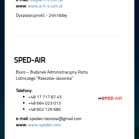
www
:
www.a-h-s.com.pl
Dyspozycyjność - 24h/dobę
SPED-AIR
Biuro – Budynek Administracyjny Portu
Lotniczego "Rzeszów-Jasionka"
Telefony:
+48 17 717 87 45
+48 664 023 013
+48 602 126 680
e-mail:
spedair.rzeszow@gmail.com
www:
www.spedair.com