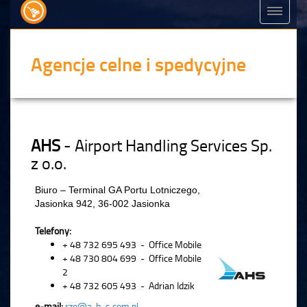
Agencje celne i spedycyjne
AHS
- Airport Handling Services Sp.
z o.o.
Biuro – Terminal GA Portu Lotniczego,
Jasionka 942, 36-002 Jasionka
Telefony:
+ 48 732 695 493 - Office Mobile
+ 48 730 804 699 - Office Mobile
2
+ 48 732 605 493 - Adrian Idzik
e-mail:
rze@a-h-s.com.pl