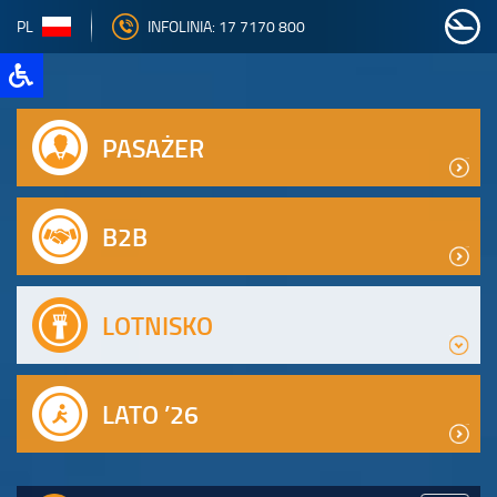
PL
INFOLINIA: 17 7170 800
PASAŻER
B2B
LOTNISKO
LATO ’26