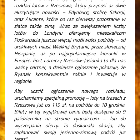
rozkład lotów z Rzeszowa, który przynosi aż dwie
ekscytujące nowości – Edynburg, stolicę Szkocji,
oraz Alicante, które po raz pierwszy pozostanie w
siatce także zimą. Wraz ze zwiększeniem liczby
lotów do Londynu oferujemy mieszkańcom
Podkarpacia jeszcze więcej możliwości podróży – od
urokliwych miast Wielkiej Brytanii, przez słoneczną
Hiszpanię, aż po najpopularniejsze kierunki w
Europie. Port Lotniczy Rzeszów-Jasionka to dla nas
ważny partner, a dzisiejsze ogłoszenie pokazuje, że
Ryanair konsekwentnie rośnie i inwestuje w
regionie.
Aby uczcić ogłoszenie nowego rozkładu,
uruchamiamy specjalną promocję – loty na trasach z
Rzeszowa już od 119 zł, na podróże do 18 grudnia.
Bilety w tej wyjątkowej cenie będą dostępne do 9
października na stronie ryanair.com – lub do
wyczerpania oferty. To doskonała okazja, aby
zaplanować swoją jesienno-zimową podróż już
teraz.”