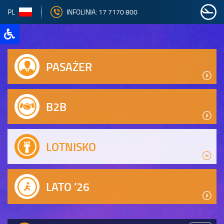
PL
INFOLINIA: 17 7170 800
PASAŻER
B2B
LOTNISKO
LATO ’26