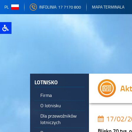
PL
INFOLINIA: 17 7170 800
MAPA TERMINALA
LOTNISKO
Akt
Firma
O lotnisku
Dla przewoźników
17/02/2
lotniczych
Blisko 70 tys.