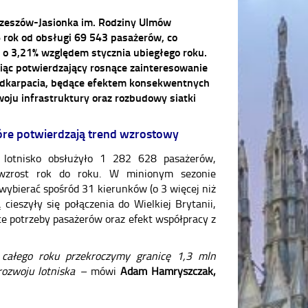
Rzeszów-Jasionka im. Rodziny Ulmów
 rok od obsługi 69 543 pasażerów, co
 o 3,21% względem stycznia ubiegłego roku.
siąc potwierdzający rosnące zainteresowanie
odkarpacia, będące efektem konsekwentnych
woju infrastruktury oraz rozbudowy siatki
tóre potwierdzają trend wzrostowy
lotnisko obsłużyło 1 282 628 pasażerów,
wzrost rok do roku. W minionym sezonie
wybierać spośród 31 kierunków (o 3 więcej niż
ieszyły się połączenia do Wielkiej Brytanii,
ące potrzeby pasażerów oraz efekt współpracy z
 całego roku przekroczymy granicę 1,3 mln
rozwoju lotniska –
mówi
Adam Hamryszczak,