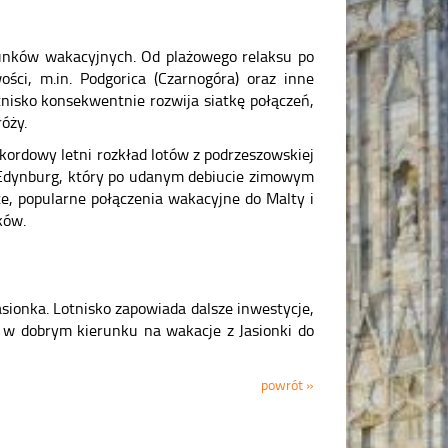
unków wakacyjnych. Od plażowego relaksu po
ści, m.in. Podgorica (Czarnogóra) oraz inne
nisko konsekwentnie rozwija siatkę połączeń,
óży.
kordowy letni rozkład lotów z podrzeszowskiej
m Edynburg, który po udanym debiucie zimowym
ce, popularne połączenia wakacyjne do Malty i
ków.
sionka. Lotnisko zapowiada dalsze inwestycje,
ć w dobrym kierunku na wakacje z Jasionki do
powrót »