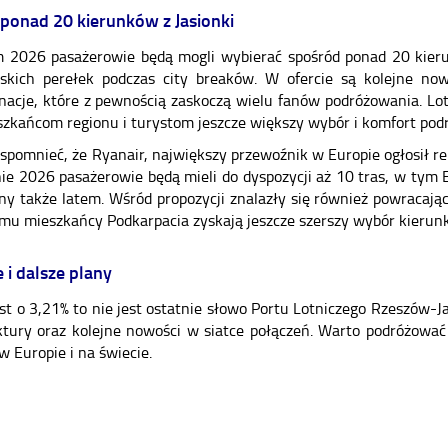
ponad 20 kierunków z Jasionki
m 2026 pasażerowie będą mogli wybierać spośród ponad 20 kier
skich perełek podczas city breaków. W ofercie są kolejne nowo
nacje, które z pewnością zaskoczą wielu fanów podróżowania. Lot
zkańcom regionu i turystom jeszcze większy wybór i komfort podr
pomnieć, że Ryanair, największy przewoźnik w Europie ogłosił re
nie 2026 pasażerowie będą mieli do dyspozycji aż 10 tras, w ty
ny także latem. Wśród propozycji znalazły się również powracają
emu mieszkańcy Podkarpacia zyskają jeszcze szerszy wybór kierun
i dalsze plany
t o 3,21% to nie jest ostatnie słowo Portu Lotniczego Rzeszów-Ja
uktury oraz kolejne nowości w siatce połączeń. Warto podróżowa
w Europie i na świecie.