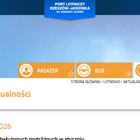
PASAŻER
B2B
STRONA GŁÓWNA
/
LOTNISKO
/
AKTUALN
ualności
026
 obsłużonych podróżnych w styczniu