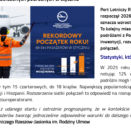
Port Lotniczy 
rozpoczął 2026
oznacza wzrost
To kolejny mie
podróżami z P
inwestycji, roz
połączeń.
Statystyki, k
W 2025 roku 
notując 12% 
podróżni mogli 
 tym 15 czarterowych, do 18 krajów. Największą popularnością c
ji i Hiszpanii. Rozszerzenie siatki połączeń to odpowiedź na rosn
touroperatorami.
z udanego startu i ostrożnie prognozujemy, że w kontekście
ażerów tworząc jednocześnie odpowiednie warunki do dalszego 
tniczego Rzeszów-Jasionka im. Rodziny Ulmów