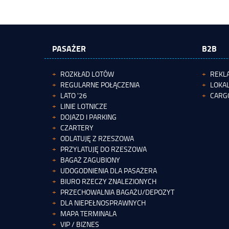
PASAŻER
B2B
ROZKŁAD LOTÓW
REKL
REGULARNE POŁĄCZENIA
LOKAL
LATO '26
CARG
LINIE LOTNICZE
DOJAZD I PARKING
CZARTERY
ODLATUJĘ Z RZESZOWA
PRZYLATUJĘ DO RZESZOWA
BAGAŻ ZAGUBIONY
UDOGODNIENIA DLA PASAŻERA
BIURO RZECZY ZNALEZIONYCH
PRZECHOWALNIA BAGAŻU/DEPOZYT
DLA NIEPEŁNOSPRAWNYCH
MAPA TERMINALA
VIP / BIZNES