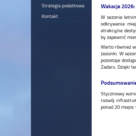
Strategia podatkowa
Wakacje 2026: 
Kontakt
W sezonie letni
odkrywanie miej
atrakcyjne desty
by zapewnić mies
Warto również ws
Jasionki. W sezo
pozostaje dostęp
Zadaru. Dzięki t
Podsumowanie 
Styczniowy wzros
rozwój infrastr
ponad 20 miejsc 