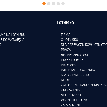
LOTNISKO
AMA NA LOTNISKU
FIRMA
E DO WYNAJĘCIA
O LOTNISKU
O
DLA PRZEWOŹNIKÓW LOTNICZ
PRACA
BEZPIECZEŃSTWO
INWESTYCJE UE
PRZETARGI
POLITYKA PRYWATNOŚCI
STATYSTYKI RUCHU
MEDIA
ZGŁOSZENIA NARUSZENIA PRAW
OGŁOSZENIA
AKTUALNOŚCI
WAŻNE TELEFONY
ZARZĄDZENIA