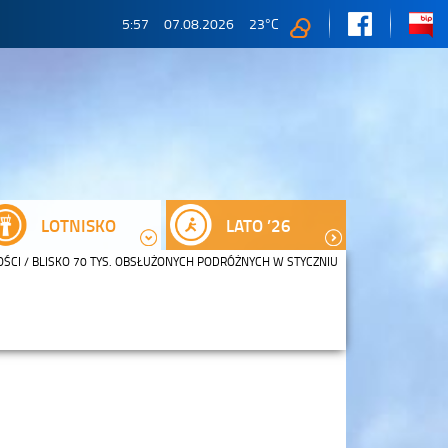
5:57
07.08.2026
23
°C
LOTNISKO
LATO ’26
OŚCI
/ BLISKO 70 TYS. OBSŁUŻONYCH PODRÓŻNYCH W STYCZNIU