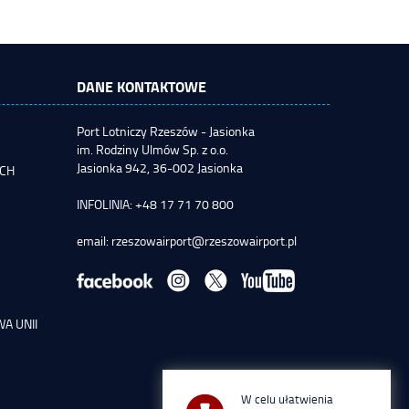
DANE KONTAKTOWE
Port Lotniczy Rzeszów - Jasionka
im. Rodziny Ulmów Sp. z o.o.
Jasionka 942, 36-002 Jasionka
YCH
INFOLINIA: +48 17 71 70 800
email:
rzeszowairport@rzeszowairport.pl
A UNII
W celu ułatwienia