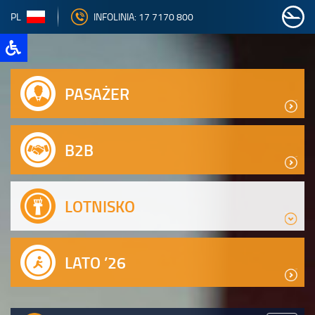
PL
INFOLINIA: 17 7170 800
PASAŻER
B2B
LOTNISKO
LATO ’26