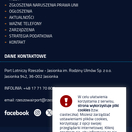
ZGŁOSZENIA NARUSZENIA PRAWA UNII
OGŁOSZENIA
AKTUALNOŚCI
WAŻNE TELEFONY
ZARZĄDZENIA
STRATEGIA PODATKOWA
KONTAKT
DANE KONTAKTOWE
Port Lotniczy Rzeszów - Jasionka im. Rodziny Ulmów Sp. z o.o.
Jasionka 942, 36-002 Jasionka
INFOLINIA: +48 17 71 70 800
W celu ułatwienia
email:
rzeszowairport@rzeszowairport.pl
korzystania z serwisu,
strona wykorzystuje pliki
cookies
(tzw.
ciasteczka). Możesz zarządzać
ustawieniami plików cookies,
korzystając z opcji swojej
przeglądarki internetowej. Kliknij