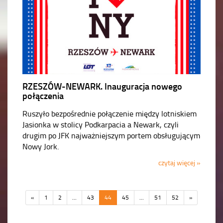
RZESZÓW-NEWARK. Inauguracja nowego
połączenia
Ruszyło bezpośrednie połączenie między lotniskiem
Jasionka w stolicy Podkarpacia a Newark, czyli
drugim po JFK najważniejszym portem obsługującym
Nowy Jork.
czytaj więcej »
«
1
2
...
43
44
45
...
51
52
»