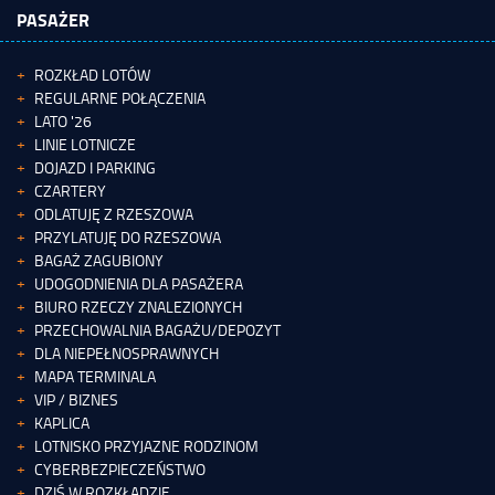
PASAŻER
ROZKŁAD LOTÓW
REGULARNE POŁĄCZENIA
LATO '26
LINIE LOTNICZE
DOJAZD I PARKING
CZARTERY
ODLATUJĘ Z RZESZOWA
PRZYLATUJĘ DO RZESZOWA
BAGAŻ ZAGUBIONY
UDOGODNIENIA DLA PASAŻERA
BIURO RZECZY ZNALEZIONYCH
PRZECHOWALNIA BAGAŻU/DEPOZYT
DLA NIEPEŁNOSPRAWNYCH
MAPA TERMINALA
VIP / BIZNES
KAPLICA
LOTNISKO PRZYJAZNE RODZINOM
CYBERBEZPIECZEŃSTWO
DZIŚ W ROZKŁADZIE