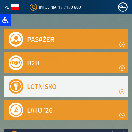
PL
INFOLINIA: 17 7170 800
PASAŻER
B2B
LOTNISKO
LATO ’26