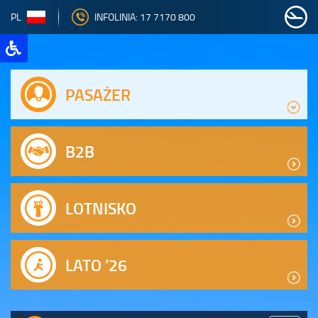
PL
INFOLINIA: 17 7170 800
PASAŻER
B2B
LOTNISKO
LATO ’26