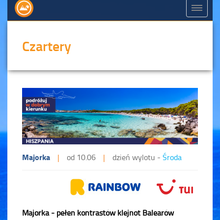
Czartery
Majorka
|
od 10.06
|
dzień wylotu -
Środa
Majorka - pełen kontrastów klejnot Balearów