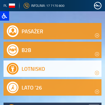
PL
INFOLINIA: 17 7170 800
PASAŻER
B2B
LOTNISKO
LATO ’26