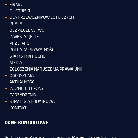
FIRMA
O LOTNISKU
DLA PRZEWOŹNIKÓW LOTNICZYCH
PRACA
BEZPIECZEŃSTWO
INWESTYCJE UE
PRZETARGI
POLITYKA PRYWATNOŚCI
STATYSTYKI RUCHU
MEDIA
ZGŁOSZENIA NARUSZENIA PRAWA UNII
OGŁOSZENIA
AKTUALNOŚCI
WAŻNE TELEFONY
ZARZĄDZENIA
STRATEGIA PODATKOWA
KONTAKT
DANE KONTAKTOWE
Port Lotniczy Rzeszów - Jasionka im. Rodziny Ulmów Sp. z o.o.