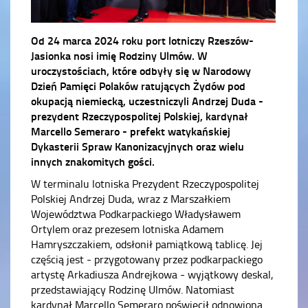
Od 24 marca 2024 roku port lotniczy Rzeszów-
Jasionka nosi imię Rodziny Ulmów. W
uroczystościach, które odbyły się w Narodowy
Dzień Pamięci Polaków ratujących Żydów pod
okupacją niemiecką, uczestniczyli Andrzej Duda -
prezydent Rzeczypospolitej Polskiej, kardynał
Marcello Semeraro - prefekt watykańskiej
Dykasterii Spraw Kanonizacyjnych oraz wielu
innych znakomitych gości.
W terminalu lotniska Prezydent Rzeczypospolitej
Polskiej Andrzej Duda, wraz z Marszałkiem
Województwa Podkarpackiego Władysławem
Ortylem oraz prezesem lotniska Adamem
Hamryszczakiem, odsłonił pamiątkową tablicę. Jej
częścią jest - przygotowany przez podkarpackiego
artystę Arkadiusza Andrejkowa - wyjątkowy deskal,
przedstawiający Rodzinę Ulmów. Natomiast
kardynał Marcello Semeraro poświęcił odnowioną