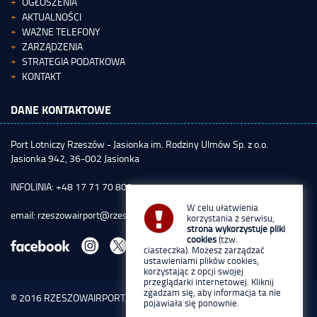
OGŁOSZENIA
AKTUALNOŚCI
WAŻNE TELEFONY
ZARZĄDZENIA
STRATEGIA PODATKOWA
KONTAKT
DANE KONTAKTOWE
Port Lotniczy Rzeszów - Jasionka im. Rodziny Ulmów Sp. z o.o.
Jasionka 942, 36-002 Jasionka
INFOLINIA: +48 17 71 70 800
W celu ułatwienia
email:
rzeszowairport@rzeszowairport.pl
korzystania z serwisu,
strona wykorzystuje pliki
cookies
(tzw.
ciasteczka). Możesz zarządzać
ustawieniami plików cookies,
korzystając z opcji swojej
przeglądarki internetowej. Kliknij
zgadzam się, aby informacja ta nie
© 2016
RZESZOWAIRPORT.PL
pojawiała się ponownie.