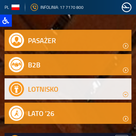
PL
INFOLINIA: 17 7170 800
PASAŻER
B2B
LOTNISKO
LATO ’26