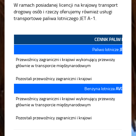
W ramach posiadanej licencji na krajowy transport
drogowy osób i rzeczy oferujemy również usługi
transportowe paliwa lotniczego JET A-1.
CENNIK PALIW LOTNIC
Paliwo lotnicze
JET A-1 za
Przewoźnicy zagraniczni i krajowi wykonujący przewozy
głównie w transporcie międzynarodowym
Pozostali przewoźnicy zagraniczni i krajowi
Benzyna lotnicza
AVGAS 100L
Przewoźnicy zagraniczni i krajowi wykonujący przewozy
głównie w transporcie międzynarodowym
Pozostali przewoźnicy zagraniczni i krajowi