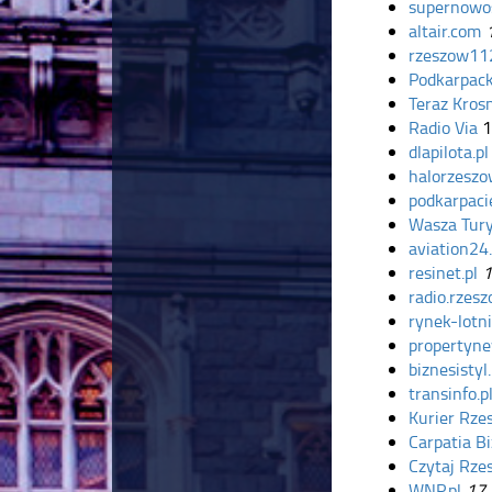
supernowos
altair.com
rzeszow112
Podkarpack
Teraz Kros
Radio Via
1
dlapilota.pl
halorzeszo
podkarpaci
Wasza Tur
aviation24.
resinet.pl
1
radio.rzesz
rynek-lotni
propertyne
biznesistyl.
transinfo.p
Kurier Rze
Carpatia B
Czytaj Rze
WNP.pl
17.