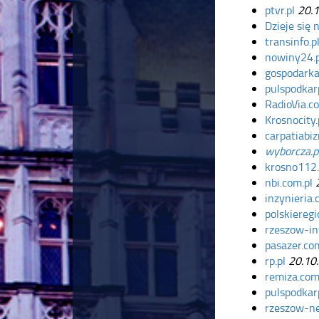
ptvr.pl
20.1
Dzieje się 
transinfo.p
nowiny24.p
gospodarka
pulspodkarp
RadioVia.c
Krosnocity.
carpatiabiz
wyborcza.p
krosno112.
nbi.com.pl
2
inzynieria
polskieregi
rzeszow-inf
pasazer.co
rp.pl
20.10
remiza.com
pulspodkarp
rzeszow-ne