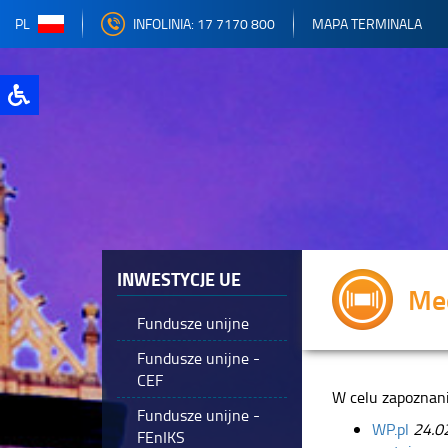
PL
INFOLINIA: 17 7170 800
MAPA TERMINALA
INWESTYCJE UE
Med
Fundusze unijne
Fundusze unijne -
CEF
W celu zapoznani
Fundusze unijne -
WP.pl
24.0
FEnIKS