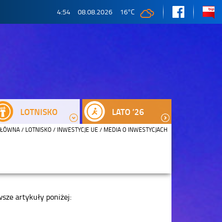
4:54
08.08.2026
16
°C
LOTNISKO
LATO ’26
GŁÓWNA
/
LOTNISKO
/
INWESTYCJE UE
/ MEDIA O INWESTYCJACH
sze artykuły poniżej: