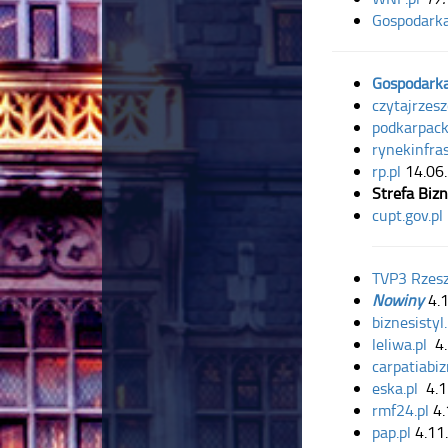
Gospodark
Gospodark
czytajrzesz
podkarpack
rynekinfras
rp.pl
14.06
Strefa Biz
cupt.gov.pl
TVP3 Rzes
Nowiny
4.
biznesistyl.
leliwa.pl
4
carpatiabiz
eska.pl
4.
rmf24.pl
4
pap.pl
4.11