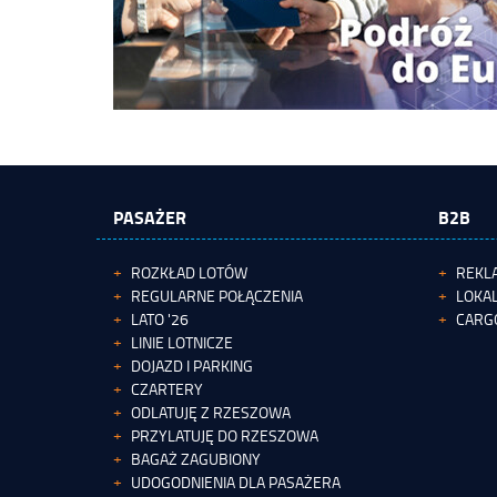
PASAŻER
B2B
ROZKŁAD LOTÓW
REKL
REGULARNE POŁĄCZENIA
LOKAL
LATO '26
CARG
LINIE LOTNICZE
DOJAZD I PARKING
CZARTERY
ODLATUJĘ Z RZESZOWA
PRZYLATUJĘ DO RZESZOWA
BAGAŻ ZAGUBIONY
UDOGODNIENIA DLA PASAŻERA