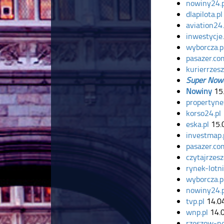
nowiny24.p
dlapilota.pl
aviation24.
inwestycje.
wyborcza.p
pasazer.co
kurierrzesz
Super Now
Nowiny
15
propertyne
korso24.pl
eska.pl
15.
investmap.
pasazer.co
czytajrzesz
rynek-lotni
wyborcza.p
nowiny24.p
tvp.pl
14.0
wnp.pl
14.
rzeszow-ne