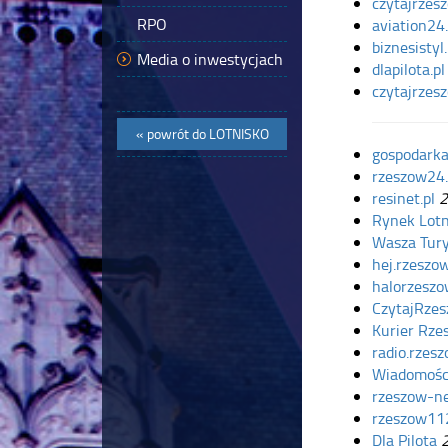
czytajrzesz
RPO
aviation24.
biznesistyl.
Media o inwestycjach
dlapilota.pl
czytajrzesz
« powrót do
LOTNISKO
gospodarka
rzeszow24.
resinet.pl
2
Rynek Lotn
Wasza Tur
hej.rzeszow
halorzeszo
CzytajRzes
Kurier Rze
radio.rzesz
Wiadomości
rzeszow-ne
rzeszow112
Dla Pilota