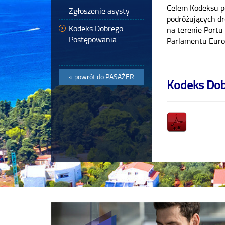
Celem Kodeksu p
Zgłoszenie asysty
podróżujących dr
Kodeks Dobrego
na terenie Portu
Postępowania
Parlamentu Europ
« powrót do
PASAŻER
Kodeks Do