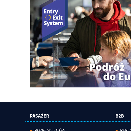
PASAŻER
B2B
ROZKŁAD LOTÓW
REKL