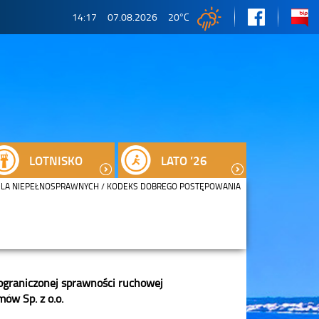
14:17
07.08.2026
20
°C
LOTNISKO
LATO ’26
LA NIEPEŁNOSPRAWNYCH
/ KODEKS DOBREGO POSTĘPOWANIA
ograniczonej sprawności ruchowej
mów Sp. z o.o.