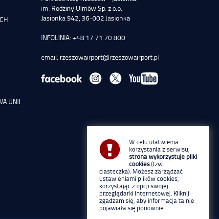
im. Rodziny Ulmów Sp. z o.o.
Jasionka 942, 36-002 Jasionka
YCH
INFOLINIA: +48 17 71 70 800
email:
rzeszowairport@rzeszowairport.pl
A UNII
W celu ułatwienia
korzystania z serwisu,
strona wykorzystuje pliki
cookies
(tzw.
ciasteczka). Możesz zarządzać
ustawieniami plików cookies,
korzystając z opcji swojej
przeglądarki internetowej. Kliknij
zgadzam się, aby informacja ta nie
pojawiała się ponownie.