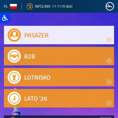
PL
INFOLINIA: 17 7170 800
PASAŻER
B2B
LOTNISKO
LATO ’26