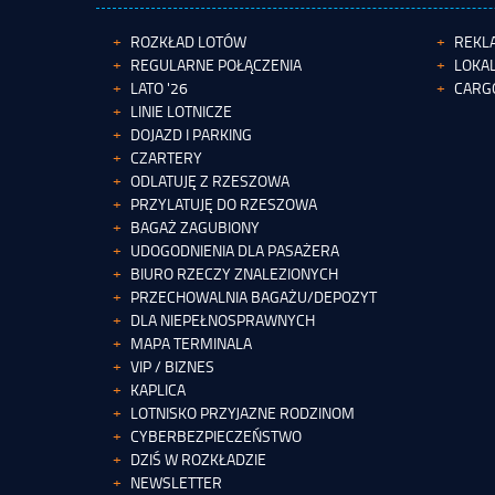
ROZKŁAD LOTÓW
REKL
REGULARNE POŁĄCZENIA
LOKAL
LATO '26
CARG
LINIE LOTNICZE
DOJAZD I PARKING
CZARTERY
ODLATUJĘ Z RZESZOWA
PRZYLATUJĘ DO RZESZOWA
BAGAŻ ZAGUBIONY
UDOGODNIENIA DLA PASAŻERA
BIURO RZECZY ZNALEZIONYCH
PRZECHOWALNIA BAGAŻU/DEPOZYT
DLA NIEPEŁNOSPRAWNYCH
MAPA TERMINALA
VIP / BIZNES
KAPLICA
LOTNISKO PRZYJAZNE RODZINOM
CYBERBEZPIECZEŃSTWO
DZIŚ W ROZKŁADZIE
NEWSLETTER