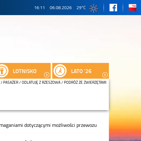
16:11
06.08.2026
29
°C
LOTNISKO
LATO ’26
/
PASAŻER
/
ODLATUJĘ Z RZESZOWA
/ PODRÓŻ ZE ZWIERZĘTAMI
wymaganiami dotyczącymi możliwości przewozu