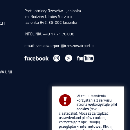
Port Lotniczy Rzeszów - Jasionka
im. Rodziny Ulmów Sp. z o.o.
Jasionka 942, 36-002 Jasionka
YCH
INFOLINIA: +48 17 71 70 800
email:
rzeszowairport@rzeszowairport.pl
A UNII
W celu ułatwienia
korzystania z serwisu,
strona wykorzystuje pliki
cookies
(tzw.
ciasteczka). Możesz zarządzać
ustawieniami plików cookies,
korzystając z opcji swojej
przeglądarki internetowej. Kliknij