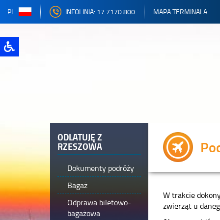
PL
INFOLINIA: 17 7170 800
MAPA TERMINALA
ODLATUJĘ Z
Pod
RZESZOWA
Dokumenty podróży
Bagaż
W trakcie dokon
Odprawa biletowo-
zwierząt u daneg
bagażowa