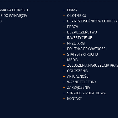
AMA NA LOTNISKU
FIRMA
E DO WYNAJĘCIA
O LOTNISKU
O
DLA PRZEWOŹNIKÓW LOTNICZ
PRACA
BEZPIECZEŃSTWO
INWESTYCJE UE
PRZETARGI
POLITYKA PRYWATNOŚCI
STATYSTYKI RUCHU
MEDIA
ZGŁOSZENIA NARUSZENIA PRAW
OGŁOSZENIA
AKTUALNOŚCI
WAŻNE TELEFONY
ZARZĄDZENIA
STRATEGIA PODATKOWA
KONTAKT