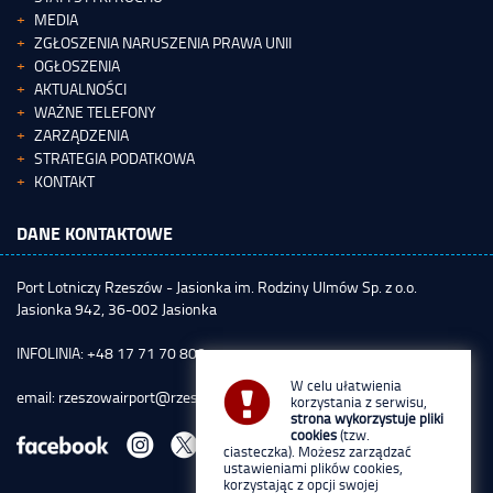
MEDIA
ZGŁOSZENIA NARUSZENIA PRAWA UNII
OGŁOSZENIA
AKTUALNOŚCI
WAŻNE TELEFONY
ZARZĄDZENIA
STRATEGIA PODATKOWA
KONTAKT
DANE KONTAKTOWE
Port Lotniczy Rzeszów - Jasionka im. Rodziny Ulmów Sp. z o.o.
Jasionka 942, 36-002 Jasionka
INFOLINIA: +48 17 71 70 800
W celu ułatwienia
email:
rzeszowairport@rzeszowairport.pl
korzystania z serwisu,
strona wykorzystuje pliki
cookies
(tzw.
ciasteczka). Możesz zarządzać
ustawieniami plików cookies,
korzystając z opcji swojej