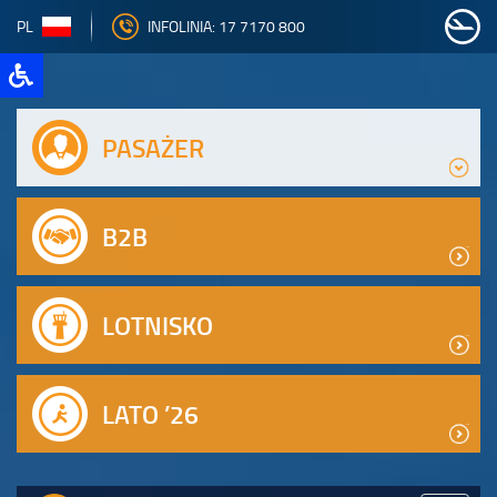
PL
INFOLINIA: 17 7170 800
PASAŻER
B2B
LOTNISKO
LATO ’26