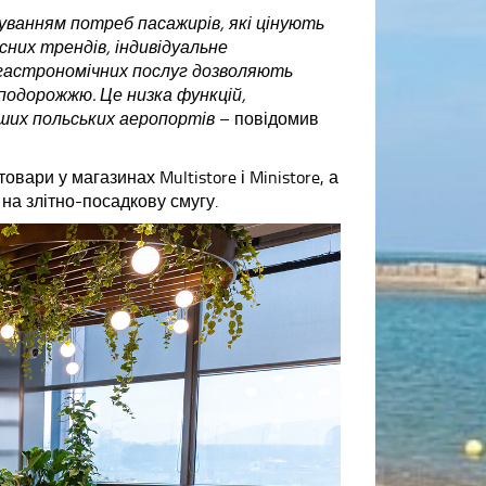
уванням потреб пасажирів, які цінують
сних трендів, індивідуальне
гастрономічних послуг дозволяють
одорожжю. Це низка функцій,
ших польських аеропортів
– повідомив
вари у магазинах Multistore і Ministore, а
 на злітно-посадкову смугу.