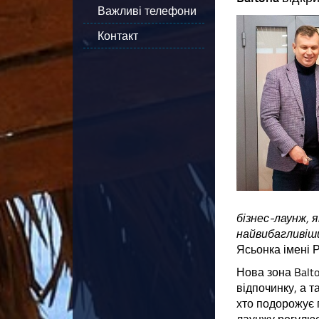
Важливі телефони
Контакт
бізнес-лаунж, 
найвибагливіши
Ясьонка імені 
Нова зона Balto
відпочинку, а т
хто подорожує 