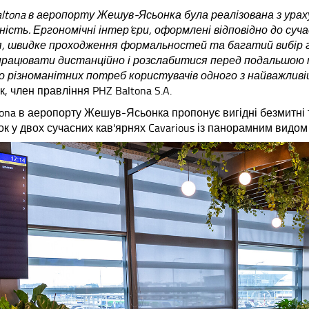
altona в аеропорту Жешув-Ясьонка була реалізована з урах
ність. Ергономічні інтер’єри, оформлені відповідно до суча
я, швидке проходження формальностей та багатий вибір 
працювати дистанційно і розслабитися перед подальшою п
 різноманітних потреб користувачів одного з найважливі
, член правління PHZ Baltona S.A.
tona в аеропорту Жешув-Ясьонка пропонує вигідні безмитні то
к у двох сучасних кав'ярнях Cavarious із панорамним видом