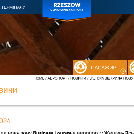
 ТЕРМІНАЛУ
ПАСАЖИР
HOME
/
АЕРОПОРТ
/
НОВИНИ
/ BALTONA ВІДКРИЛА НОВ
вини
024
ила нову зону Business Lounge в аеропорту Жешув-Яс