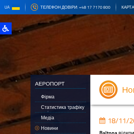
UA
ТЕЛЕФОН ДОВІРИ: +48 17 7170 800
КАРТА
АЕРОПОРТ
Но
Фірма
Статистика трафіку
Медіа
18/11/2
Новини
Baltona відкр