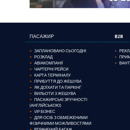
ПАСАЖИР
B2B
ЗАПЛАНОВАНО СЬОГОДНІ
РЕКЛ
РОЗКЛАД
ПРИМ
АВІАКОМПАНІЇ
ВАН
ЧАРТЕРНІ РЕЙСИ
КАРТА ТЕРМІНАЛУ
ПРИБУТТЯ ДО ЖЕШУВА
ЯК ДОЇХАТИ ТА ПАРКІНГ
ВИЛЬОТИ З ЖЕШУВА
ПАСАЖИРСЬКІ ЗРУЧНОСТІ
(АНГЛІЙСЬКОЮ)
VIP БІЗНЕС
ДЛЯ ОСІБ З ОБМЕЖЕНИМИ
ФІЗИЧНИМИ МОЖЛИВОСТЯМИ
ВТРАЧЕНИЙ БАГАЖ