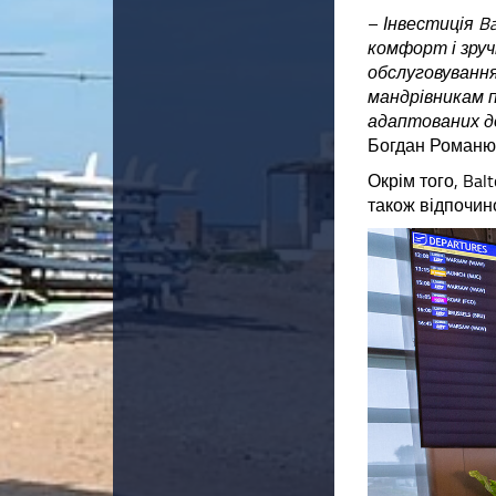
–
Інвестиція B
комфорт і зруч
обслуговуванн
мандрівникам 
адаптованих до
Богдан Романюк
Окрім того, Bal
також відпочино