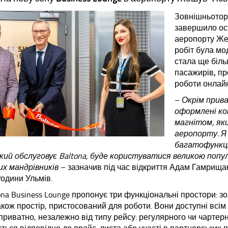
Зовнішньоторг
завершило ост
аеропорту Жеш
робіт була мо
стала ще біл
пасажирів, пр
роботи онлай
–
Окрім прива
оформлені ком
магнітом, як
аеропорту. Я
багатофункці
який обслуговує Baltona, буде користуватися великою поп
х мандрівників
– зазначив під час відкриття Адам Гамрища
Родини Ульмів.
na Business Lounge пропонує три функціональні простори: зо
акож простір, пристосований для роботи. Вони доступні всім 
приватно, незалежно від типу рейсу: регулярного чи чартерн