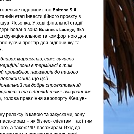
овельне підприємство Baltona S.A.
анній етап інвестиційного проєкту в
ув-Ясьонка. У ході фінальної стадії
дернізована зона Business Lounge, яка
ьш функціональною та комфортною для
опонуючи простір для відпочинку та
н.
бливих маршрутів, саме сучасно
ерційні зони в терміналі є тим
ий приваблює пасажирів до нашого
 переконаний, що цей
ональний та добре спроєктований
улярністю та відповідатиме очікуванням
к, голова правління аеропорту Жешув-
ну релаксу із кавою та закусками, зону
пасажирам – як бізнес-клієнтам, так і тим,
ого, а також VIP-пасажирам. Вхід до