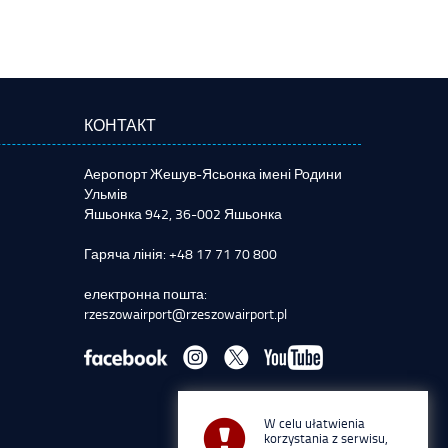
КОНТАКТ
Аеропорт Жешув-Ясьонка імені Родини
Ульмів
Яшьонка 942, 36-002 Яшьонка
Гаряча лінія: +48 17 71 70 800
електронна пошта:
rzeszowairport@rzeszowairport.pl
W celu ułatwienia
korzystania z serwisu,